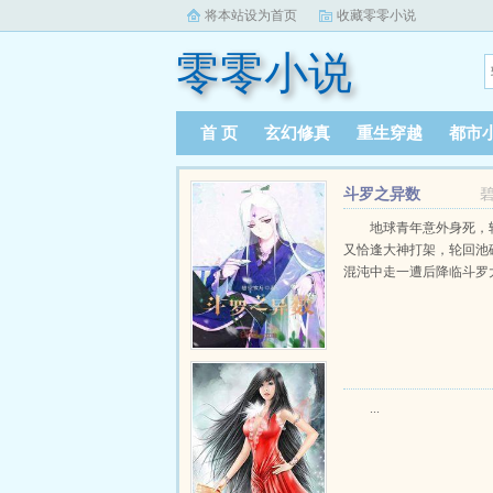
将本站设为首页
收藏零零小说
零零小说
首 页
玄幻修真
重生穿越
都市
斗罗之异数
地球青年意外身死，
又恰逢大神打架，轮回池
混沌中走一遭后降临斗罗大陆
...