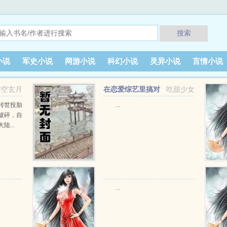
搜索
小说
军史小说
网游小说
科幻小说
灵异小说
言情小说
碧空玄月
在恋爱综艺里搞对
吃甜少女
象【1V1甜H】
转世投胎
...
破碎，自
...
...