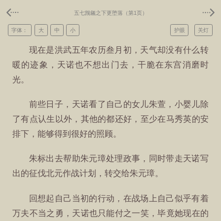
五七觊觎之下更堕落（第1页）
字体：
大
中
小
护眼
关灯
现在是洪武五年农历叁月初，天气却没有什么转
暖的迹象，天诺也不想出门去，干脆在东宫消磨时
光。
前些日子，天诺看了自己的女儿朱萱，小婴儿除
了有点认生以外，其他的都还好，至少在马秀英的安
排下，能够得到很好的照顾。
朱标出去帮助朱元璋处理政事，同时带走天诺写
出的征伐北元作战计划，转交给朱元璋。
回想起自己当初的行动，在战场上自己似乎有着
万夫不当之勇，天诺也只能付之一笑，毕竟她现在的