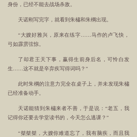
身份，已经不能去战场杀敌。
天诺刚写完字，就看到朱橚和朱棡出现。
“大嫂好雅兴，原来在练字……马作的卢飞快，
弓如霹雳弦惊。
了却君王天下事，赢得生前身后名，可怜白发
生……这不就是辛弃疾写得词吗？”
此时朱棡的注意力完全在桌子上，并未发现朱橚
已经准备动手。
天诺能猜到朱橚来者不善，于是说：“老五，我
记得你还要去学堂读书的，今天怎么逃课？”
“桀桀桀，大嫂你难道忘了，我有脑疾，而且我