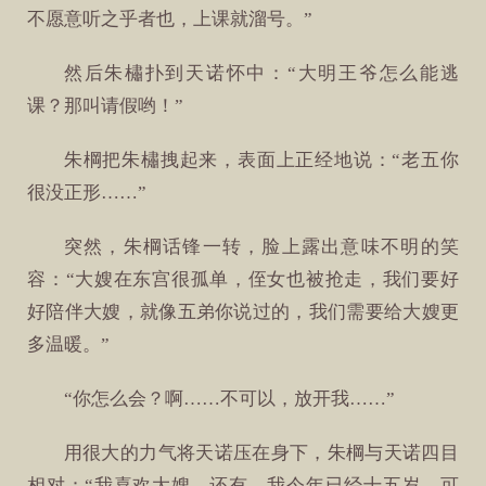
不愿意听之乎者也，上课就溜号。”
然后朱橚扑到天诺怀中：“大明王爷怎么能逃
课？那叫请假哟！”
朱棡把朱橚拽起来，表面上正经地说：“老五你
很没正形……”
突然，朱棡话锋一转，脸上露出意味不明的笑
容：“大嫂在东宫很孤单，侄女也被抢走，我们要好
好陪伴大嫂，就像五弟你说过的，我们需要给大嫂更
多温暖。”
“你怎么会？啊……不可以，放开我……”
用很大的力气将天诺压在身下，朱棡与天诺四目
相对：“我喜欢大嫂，还有，我今年已经十五岁，可