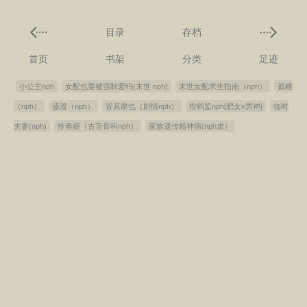
目录
存档
首页
书架
分类
足迹
小公主nph
女配也要被强制爱吗(末世 nph)
末世女配求生指南（nph）
孤雌
（nph）
盛渡（nph）
皆其靡也（剧情nph）
控鹤监nph[肥女x男神]
临时
夫妻(nph)
怜春娇（古言骨科nph）
家族遗传精神病(nph虐）