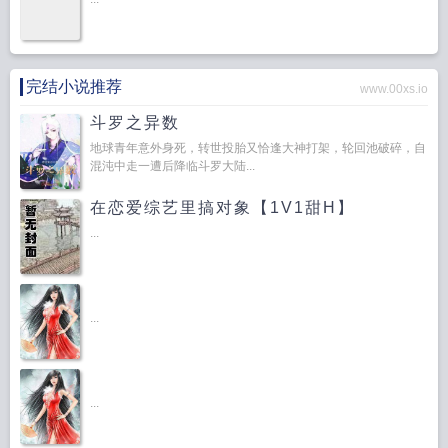
完结小说推荐
www.00xs.io
斗罗之异数
地球青年意外身死，转世投胎又恰逢大神打架，轮回池破碎，自
混沌中走一遭后降临斗罗大陆...
在恋爱综艺里搞对象【1V1甜H】
...
...
...