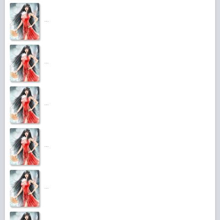
...
...
...
...
...