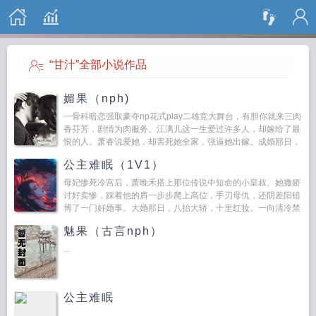
搜 索
“甘汁”全部小说作品
媚果（nph)
一骨科暗恋强取豪夺np花式play二雄竞大舞台，有胆你就来三肉
香芬芳，剧情为肉服务。江漓儿这一生爱过许多人，却嫁给了最
恨的人。萧睿说爱她，却害死她全家，强逼她出嫁。成婚那日，
江漓儿不...
公主难眠（1V1）
母妃惨死冷宫后，萧晚禾搭上那位传说中短命的小皇叔。她撒娇
讨好卖惨，踩着他的肩一步步爬上高位，手刃母仇，还阴差阳错
博了一门好婚事。大婚那日，八抬大轿，十里红妆。一向清冷禁
欲的小皇叔却突然发了疯...
魅果（古言nph）
...
公主难眠
...