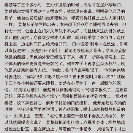
姜楚等了三个多小时，直到快凌晨的时候，周绥才在屋外敲响门。
圈文番外
上位娱乐圈讲了什么
上位(娱乐圈)番外
上位(娱乐圈)
上位娱
姜楚偶尔觉得周绥这个人很奇怪，就拿现在来说，明明是他自己的
乐圈讲的什么
房子，他自己发短信叫她来陪睡的，却表现得好像是上别人家拜访
一样。 姜楚从浴缸里跨出去，本来想正经些穿个睡袍再出去的，但
转念一想，让金主在门外久等似乎不太好，而且她来这的目的就是
要让他扒光的，穿多穿少根本无所谓，就只随手拿了条浴巾，边往
身上裹，边走到门口去给周绥开门。 口中说着“我刚才在洗澡，你可
以直接进来”，姜楚打开了房门，看见周绥梳着大背头，穿着身妥帖
笔挺的西服，黑色的外套已经脱了下来，折了一折搭在臂弯上，正
经体面的模样更像是来做客的了。如果左手上再拿点烟酒补品，说
他是来提亲的都有人信。 “抱歉，临时有点事耽误了。”他笑眯眯地
对姜楚说，“你等很久了吧？饿不饿？要不要先叫点东西吃？” 耽误
了三个多小时都还要来睡我。姜楚在心里笑了一声，感慨他的深
情。 将周绥迎进门，姜楚自认体贴地询问：“你也等很久了。是直接
开始，还是你想先去洗个澡？” 周绥把西装外套扔到沙发上，背对着
姜楚，脱下黑色背心，解开了衬衫袖口的纽扣。 他开始卷起衣袖的
时候，半转过来同姜楚说话，神态很温和，嘴上却说着截然相反的
话：“到床上去，楚楚。” 在性事上姜楚一般是不会反抗周绥的。所
以既然周绥这么说了，姜楚就把浴巾扯掉，赤裸着身体，坦然地越
过他走进卧室，坐在床边上，等着他下一步指令。 周绥洗了手才进