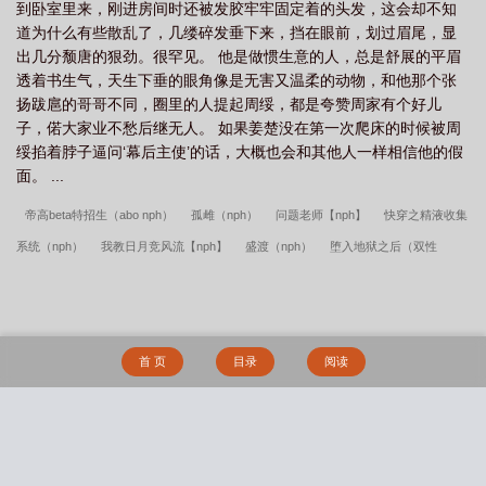
到卧室里来，刚进房间时还被发胶牢牢固定着的头发，这会却不知
道为什么有些散乱了，几缕碎发垂下来，挡在眼前，划过眉尾，显
出几分颓唐的狠劲。很罕见。 他是做惯生意的人，总是舒展的平眉
透着书生气，天生下垂的眼角像是无害又温柔的动物，和他那个张
扬跋扈的哥哥不同，圈里的人提起周绥，都是夸赞周家有个好儿
子，偌大家业不愁后继无人。 如果姜楚没在第一次爬床的时候被周
绥掐着脖子逼问‘幕后主使’的话，大概也会和其他人一样相信他的假
面。 ...
帝高beta特招生（abo nph）
孤雌（nph）
问题老师【nph】
快穿之精液收集
系统（nph）
我教日月竞风流【nph】
盛渡（nph）
堕入地狱之后（双性
nph）
控鹤监nph[肥女x男神]
临时夫妻(nph)
替身白月光她貌美如花［nph］
狼窝（nph，强制，性虐，bg）
怜春娇（古言骨科nph）
皆其靡也（剧情
nph）
女配她只想被渣（nph）
家族遗传精神病(nph虐）
纷争之心（nph，西
首 页
目录
阅读
幻）
【HP同人】也许是万人迷nph
末世女配求生指南（nph）
窒息沉溺 nph
恶役大小姐（nph）
只有我被捆成犬奴妻子才会解除催眠
池塘小满
外表正太
的我被妈妈的骚闺蜜们轮流榨精
极道共妻
礼物（1V1）
透明暗恋
被背叛后
搜 索
催眠洗脑调教成性爱母狗的冷艳总裁
葡萄藤(bg骨)
“寄”人篱下
白骑士守则