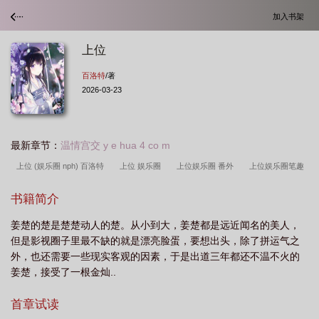
加入书架
上位
百洛特
/著
2026-03-23
最新章节：
温情宫交 y e hua 4 co m
上位 (娱乐圈 nph) 百洛特
上位 娱乐圈
上位娱乐圈 番外
上位娱乐圈笔趣
阁
上位娱乐圈番外
上位[娱乐圈
上位娱乐圈免费阅读无弹窗笔趣阁
上
书籍简介
位 娱乐圈免费全文阅读
上位 (娱乐圈 nph) / 百洛特
1.上位(娱乐圈)
上位 娱
姜楚的楚是楚楚动人的楚。从小到大，姜楚都是远近闻名的美人，
乐圈 番外
上位
上位 娱乐圈文
上位娱乐圈简介
上位娱乐圈全文免费阅
但是影视圈子里最不缺的就是漂亮脸蛋，要想出头，除了拼运气之
读
上位娱乐圈103
上位娱乐圈免费阅读
上位娱乐圈在线阅读
上位娱乐
外，也还需要一些现实客观的因素，于是出道三年都还不温不火的
圈
上位 (娱乐圈 nph)作者百洛特
上位娱乐圈全文番外
上位【娱乐
姜楚，接受了一根金灿..
圈】
上位娱乐圈by木一了
上位在娱乐圈
上位娱乐圈HP
上位娱乐圈
首章试读
文
上位 (娱乐圈 nph)百洛特
上位by娱乐圈
上位娱乐圈加番外
上位娱乐