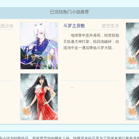
已完结热门小说推荐
吃甜少女
斗罗之异数
碧空玄月
地球青年意外身死，转世投胎
又恰逢大神打架，轮回池破碎，自
混沌中走一遭后降临斗罗大陆...
...
有小说为转载作品，所有章节均由网友上传，转载至本站只是为了宣传本书让更多读