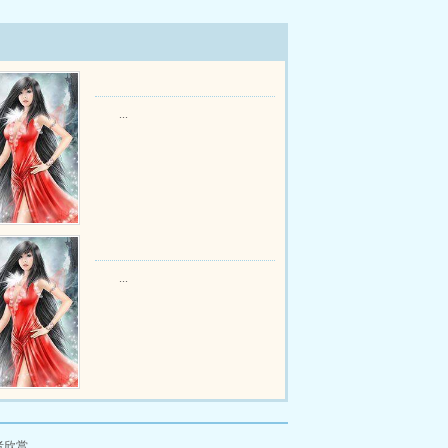
...
...
者欣赏。