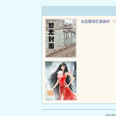
在恋爱综艺里搞对
象【1V1甜H】
...
...
本站所