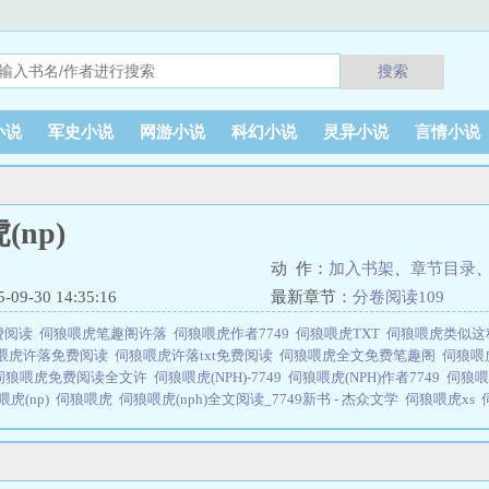
搜索
小说
军史小说
网游小说
科幻小说
灵异小说
言情小说
np)
动 作：
加入书架
、
章节目录
9-30 14:35:16
最新章节：
分卷阅读109
免费阅读
伺狼喂虎笔趣阁许落
伺狼喂虎作者7749
伺狼喂虎TXT
伺狼喂虎类似
喂虎许落免费阅读
伺狼喂虎许落txt免费阅读
伺狼喂虎全文免费笔趣阁
伺狼喂
伺狼喂虎免费阅读全文许
伺狼喂虎(NPH)-7749
伺狼喂虎(NPH)作者7749
伺狼喂
喂虎(np)
伺狼喂虎
伺狼喂虎(nph)全文阅读_7749新书 - 杰众文学
伺狼喂虎xs
阅读
伺狼喂虎NPH
伺狼喂虎tx
伺狼喂虎陆行知许落笔趣阁
伺狼喂虎(NPH) 作
趣阁
伺狼喂虎txt百度
伺狼喂虎全
伺狼喂虎 笔趣阁
伺狼喂虎by宋秋秋
伺狼喂
PH)_完整章节目录 - 乐乐
伺狼喂虎全集免费阅读
伺狼喂虎宋秋秋免费
伺狼喂虎
秋秋
伺狼喂虎 by
伺狼喂虎(NPH)/7749
伺狼喂虎宋秋秋在线阅读
伺狼喂虎许落