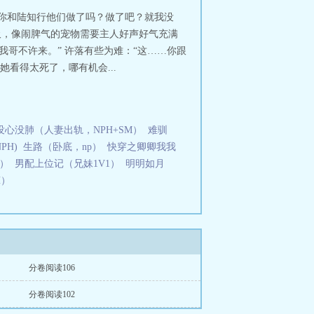
喂虎(NPH)全文阅读
伺狼喂虎阅
“你和陆知行他们做了吗？做了吧？就我没
读
伺狼喂虎(nph)
伺狼喂虎相似
伺狼
呼吸，像闹脾气的宠物需要主人好声好气充满
型
伺狼喂虎(NPH)全部章节
伺狼喂虎
我哥不许来。” 许落有些为难：“这……你跟
免费阅读笔
伺狼喂虎完结
伺狼喂虎
看得太死了，哪有机会...
费阅读模式
伺狼喂虎(NP)全文免费阅
文作者
伺狼喂虎by阿司匹林
伺狼喂虎
费
伺狼喂虎笔趣阁
伺狼喂虎宝文书库
秋全文阅读
伺狼喂虎完结免费全文
伺
趣阁
伺狼喂虎许落全文免费阅读
伺狼
没心没肺（人妻出轨，NPH+SM）
难驯
喂虎(NPH)全文免费阅读
伺狼喂虎
PH)
生路（卧底，np）
快穿之卿卿我我
喂虎笔趣下书
伺狼喂虎(NPH)
H）
男配上位记（兄妹1V1）
明明如月
落好运气，遇到的男人，没有一个是
元，喜欢请支持正版，谢谢po币充值方
H）
分卷阅读106
分卷阅读102