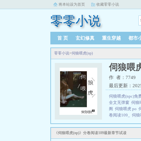
将本站设为首页
收藏零零小说
零零小说
首 页
玄幻修真
重生穿越
都市
零零小说
>
伺狼喂虎(np)
伺狼喂虎(
作 者：7749
最后更新：2025-0
伺狼喂虎(npc)
全文无弹窗
伺狼
阁
伺狼喂虎 po
卷阅读109_
伺狼
阁
伺狼喂虎免费
全本免费阅读笔
《伺狼喂虎(np)》分卷阅读109最新章节试读
章节
伺狼喂虎(N
性)
伺狼喂虎宋