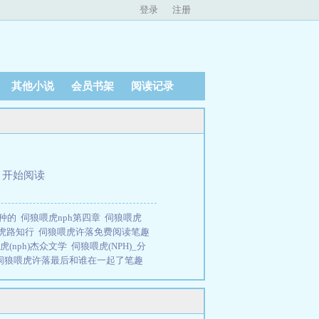
登录
注册
其他小说
会员书架
阅读记录
、
开始阅读
这种的
伺狼喂虎nph第四章
伺狼喂虎
虎路知行
伺狼喂虎许落免费阅读笔趣
虎(nph)杰众文学
伺狼喂虎(NPH)_分
伺狼喂虎许落最后和谁在一起了笔趣
者7749
伺狼喂虎全文阅
伺狼喂虎po
虎宋秋秋免费阅读
伺狼喂虎(nph)最新
Nph
伺狼喂虎(np男主都是高质量男
免费阅读无弹窗
伺狼喂虎!
伺狼喂虎