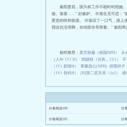
喂虎
伺狼喂虎全
秦阳委屈，因为有工作不能时时陪她，
读
伺狼喂虎 许
做。落落……” 好嫉妒。 许落生无可恋：
喂虎完整笔趣阁
爱意的哄和抚摸。 许落叹了一口气，摸上他
(np)po
伺狼喂虎
我说也没用啊，你得跟你哥商量。” 秦阳商
完整
伺狼喂虎tx
读
伺狼喂虎npH
全文免
伺狼喂虎
免费阅读
伺狼喂
狼喂虎(NPH)_7
相邻推荐：
真空校服（校园NPH）
从
喂虎第四章
伺狼喂
（人外 1V1 H）
鹊踏枝（古风，1V1）
不
by
伺狼喂虎by
（1V1 剧情H）
果酱甜心(NPH)
拼图碎片
(7749)_
伺狼喂
（1V1 骨科H）
[H]第二层关系（1v2）
善茬。剧情向。理
南
法：闲鱼app搜p
分卷阅读109
分卷
分卷阅读105
分卷