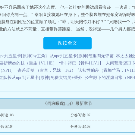
文阅读
伺狼喂虎 全文免费阅读许落
伺狼喂虎by许落笔趣阁
伺狼喂虎类似
伺狼
好不容易回来了她还这个态度。 他一边扯她的睡裙想看痕迹，一边道：
落
伺狼喂虎全章
伺狼喂虎许落
伺狼喂虎by宋知秋
伺狼喂虎by许落全文免费阅
“秦阳你克制一点。” 秦阳直接将她压在身下，整个脑袋埋在她颈窝深深
伺狼喂虎 宋秋秋在线阅读免费全文
伺狼喂虎by宋秋秋免费阅读
伺狼喂虎同类
脑袋在刚刚扯的位置顺了顺毛：“乖，明天陪你好不好？” “只陪我一个，
by许落
伺狼喂虎许落最后和谁在一起了
伺狼喂虎by许落类似文
伺狼喂虎许落
量的方法就是不商量，直接带许落跑路。 当然，没得逞——几个男人都把她
t
伺狼喂虎许落陆知行阅读笔趣阁
伺狼喂虎by许落全文免费
伺狼喂虎全文免
迟迟免费 全文阅读
伺狼喂虎字数
伺狼喂虎许落 陆知行
伺狼喂虎免费阅读全
阅读全文
伺狼喂虎纪琛
伺狼喂虎全文免费阅读
伺狼喂虎by宋秋秋笔趣阁免
阅读全文
虎许落笔趣阁
伺狼喂虎NPC笔趣阁
伺狼喂虎 全文阅读无弹窗
伺狼喂虎 宋秋
749_旺仔网
伺狼喂虎by宋秋秋[/cp
伺狼喂虎(NPH)_
伺狼喂虎全文免费阅读笔
npc到五星卡[原神]by主角}
从npc到五星卡[原神]笔趣阁无弹窗
林太太她
虎(NPH)7749 著
伺狼喂虎免费阅读txt
伺狼喂虎h 笔趣阁
伺狼喂虎(NP)
伺狼
要折断她的枝（重生 1V1 HE）
情非得已【骨科H1V1】
人间荒唐(高H N
宋秋秋笔趣阁
伺狼喂虎NPH全文阅读
伺狼喂虎(NPH) 在线阅读
伺狼喂虎是
伺狼
（NPH）
参差反侧 （古言，兄妹，1v2）
认知性偏差（青梅竹马，1V1
虎百度
伺狼喂虎四个男主
伺狼喂虎许落最后和谁在
伺狼喂虎许落 免费阅读
许
想化。8.21完结，无番外不用等肉章收费，千字50po币全本折合RMB下来4
红队长从npc到五星卡[原神]免费大结局+番外
公主殿下的淫虐日常（NP
opo充值已完结文：《在你心尖上起..伺狼喂虎（NPH）
《伺狼喂虎(np)》最新章节
阅读108
分卷阅读107
阅读104
分卷阅读103