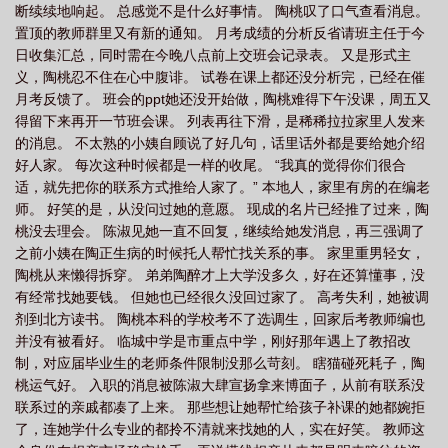
断续续地响起。 总感觉不是什么好事情。 陶桃叹了口气查看消息。
置顶的教师群里又有新的通知。 月考成绩的分析反省请班主任于今
日收集汇总，同时需在今晚八点前上交班会记录表。 又是形式主
义，陶桃忍不住在心中腹诽。 试卷在课上都还没分析完，已经在催
月考反馈了。 班会的ppt她还没开始做，陶桃难得下午没课，周五又
得留下来再开一节班会课。 列表再往下滑，是稀稀拉拉家里人发来
的消息。 不太熟的小姨自顾说了好几句，话里话外都是要给她介绍
好人家。 每次这种时候都是一样的收尾。 “我真的觉得你们很合
适，就先把你的联系方式推给人家了。” 本地人，家里有房的在编老
师。 好笑的是，从没问过她的意愿。 现成的名片已经推了过来，陶
桃没去理会。 陈淑见她一直不回复，继续给她发消息，再三强调了
之前小姨在陶正生病的时候托人帮忙找关系的事。 家里重男轻女，
陶桃从来懒得拆穿。 弟弟陶醉才上大学没多久，好在还算懂事，没
有经常找她要钱。 但她也已经很久没回过家了。 高考失利，她被调
剂到北方读书。 陶桃本科的学校考不了选调生，回家后考教师编也
并没有被看好。 临城中学是市重点中学，刚好那年遇上了教招改
制，对应届毕业生的老师条件限制没那么苛刻。 瞎猫碰死耗子，陶
桃运气好。 入职的消息被陈淑大肆宣扬拿来博面子，从前有联系没
联系过的亲戚都凑了上来。 那些想让她帮忙给孩子补课的她都婉拒
了，连她学什么专业的都拎不清就来找她的人，实在好笑。 教师这