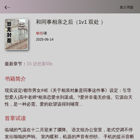
加入书架
和同事相亲之后（1v1 双处 ）
够捏
/著
2025-06-14
最新章节：
33 还想要吗h
书籍简介
现实设定/都市男女/HE《关于相亲对象是同事这件事》设定：引导
型爱人|高中老师*相亲恋爱水到渠成。?爱并非毫无价值。它源自天
性，是一种必需。爱的欲望该得到哺育...
首章试读
临城的气温在十二月迎来了骤降。 语文组办公室里，老式空调不停
发出嗡嗡的声响。 室内暖和，机器的声音有些吵。 手机的提示音断