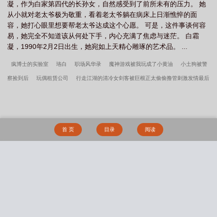
凝，作为白家第四代的长孙女，自然感受到了前所未有的压力。 她
从小就对老太爷极为敬重，看着老太爷躺在病床上日渐憔悴的面
容，她打心眼里想要帮老太爷达成这个心愿。 可是，这件事谈何容
易，她完全不知道该从何处下手，内心充满了焦虑与迷茫。 白霜
凝，1990年2月2日出生，她宛如上天精心雕琢的艺术品。 ...
疯博士的实验室
珞白
职场风华录
魔神游戏被我玩成了小黄油
小土狗被警
察捡到后
玩偶租赁公司
行走江湖的清冷女剑客被巨根正太偷偷撸管刺激发情最后
在一起
碧蓝航线之冬日露营羞耻play
过年假女友：姗姗的冒险
斗破之萧薰儿
吸能ntr
巨乳艳母方瑶（无绿改）
反差婊妈妈是万人骑骚货
我的呆萌老婆
所
有人的赤月之旗
黄金庄园（重口厕奴文）
迷乱父女
深绿龙渊（NTL改）
与
首 页
目录
阅读
秋白夫妻的交往历程
中国正太养子肏翻前来绑架自己的色情洋马女兵
北风记
血藤（母子）
灰烬下的白雪
窃国宫闱—蚀骨媚毒
反转巴别塔(西幻冒险
NPH）
我把哥哥的黑道势力睡了（np 含骨科）
是小狗也是主人
嗜好（校园
搜 索
np）
军校生的玩物（暗黑NPH）
《岛屿潮信》【豪门先婚后爱 1V1 H】
俯仰
由人（强制）