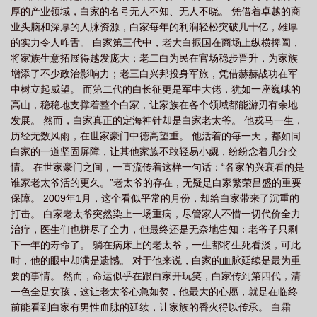
厚的产业领域，白家的名号无人不知、无人不晓。 凭借着卓越的商
业头脑和深厚的人脉资源，白家每年的利润轻松突破几十亿，雄厚
的实力令人咋舌。 白家第三代中，老大白振国在商场上纵横捭阖，
将家族生意拓展得越发庞大；老二白为民在官场稳步晋升，为家族
增添了不少政治影响力；老三白兴邦投身军旅，凭借赫赫战功在军
中树立起威望。 而第二代的白长征更是军中大佬，犹如一座巍峨的
高山，稳稳地支撑着整个白家，让家族在各个领域都能游刃有余地
发展。 然而，白家真正的定海神针却是白家老太爷。 他戎马一生，
历经无数风雨，在世家豪门中德高望重。 他活着的每一天，都如同
白家的一道坚固屏障，让其他家族不敢轻易小觑，纷纷念着几分交
情。 在世家豪门之间，一直流传着这样一句话：“各家的兴衰看的是
谁家老太爷活的更久。”老太爷的存在，无疑是白家繁荣昌盛的重要
保障。 2009年1月，这个看似平常的月份，却给白家带来了沉重的
打击。 白家老太爷突然染上一场重病，尽管家人不惜一切代价全力
治疗，医生们也拼尽了全力，但最终还是无奈地告知：老爷子只剩
下一年的寿命了。 躺在病床上的老太爷，一生都将生死看淡，可此
时，他的眼中却满是遗憾。 对于他来说，白家的血脉延续是最为重
要的事情。 然而，命运似乎在跟白家开玩笑，白家传到第四代，清
一色全是女孩，这让老太爷心急如焚，他最大的心愿，就是在临终
前能看到白家有男性血脉的延续，让家族的香火得以传承。 白霜