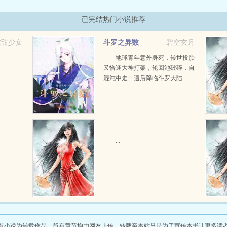
已完结热门小说推荐
吃甜少女
斗罗之异数
碧空玄月
地球青年意外身死，转世投胎
又恰逢大神打架，轮回池破碎，自
混沌中走一遭后降临斗罗大陆...
...
有小说为转载作品，所有章节均由网友上传，转载至本站只是为了宣传本书让更多读