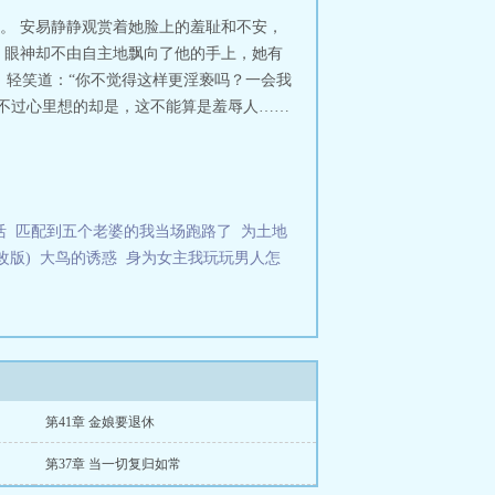
。 安易静静观赏着她脸上的羞耻和不安，
，眼神却不由自主地飘向了他的手上，她有
，轻笑道：“你不觉得这样更淫亵吗？一会我
，不过心里想的却是，这不能算是羞辱人……
活
匹配到五个老婆的我当场跑路了
为土地
改版)
大鸟的诱惑
身为女主我玩玩男人怎
第41章 金娘要退休
第37章 当一切复归如常