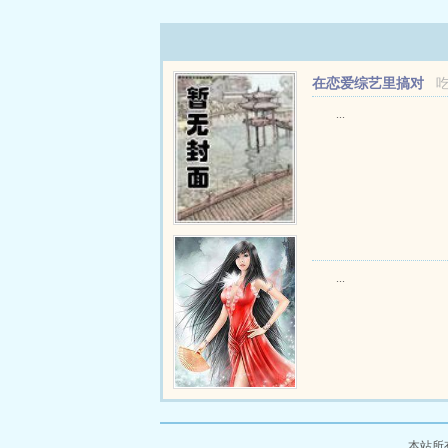
在恋爱综艺里搞对
象【1V1甜H】
...
...
本站所