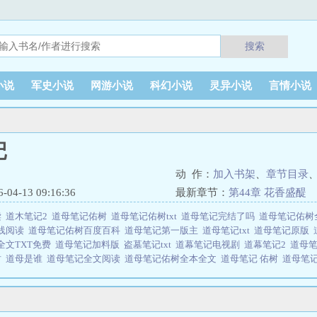
搜索
小说
军史小说
网游小说
科幻小说
灵异小说
言情小说
记
动 作：
加入书架
、
章节目录
4-13 09:16:36
最新章节：
第44章 花香盛醍
读
道木笔记2
道母笔记佑树
道母笔记佑树txt
道母笔记完结了吗
道母笔记佑
线阅读
道母笔记佑树百度百科
道母笔记第一版主
道母笔记txt
道母笔记原版
全文TXT免费
道母笔记加料版
盗墓笔记txt
道幕笔记电视剧
道幕笔记2
道母
树
道母是谁
道母笔记全文阅读
道母笔记佑树全本全文
道母笔记 佑树
道母笔
是什么
道母笔记是由作者：佑树所著，零零小说免费提供道母笔记全文在线阅
小说 网址：www.00xs.io道母笔记