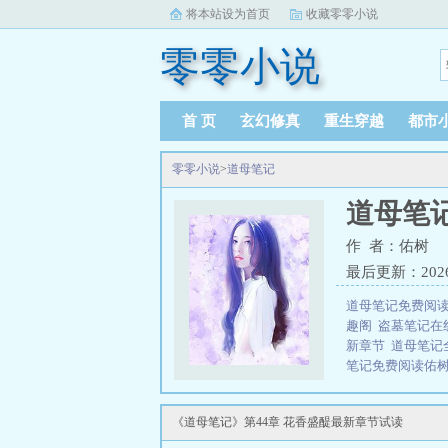
将本站设为首页
收藏零零小说
零零小说
首 页
玄幻修真
重生穿越
都市
零零小说
>
道母笔记
道母笔
作 者：佑树
最后更新：2026-0
道母笔记免费阅
趣阁
盗墓笔记在
新章节
道母笔记
笔记免费阅读佑
减版笔趣阁
道母
三秒记住本站：零零
《道母笔记》第44章 花香盛醍最新章节试读