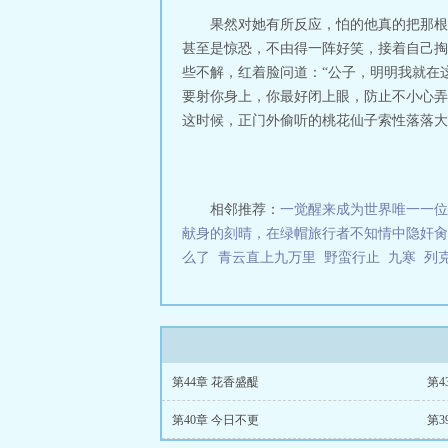
果然对她有所反应，怕的他真的把那根
甚至是惊恐，不由得一阵好笑，接着自己掏
些不解，红着脸问道：“公子，明明我就在
要射你身上，你最好闭上眼，防止不小心弄
这时候，正门外偷听的桃花仙子索性落落大方
相邻推荐：
一觉醒来成为世界唯一一位al
献身的刻晴，在绿帽旅行者不知情中隐奸肏
么了
青云直上九万里
野蛮行止
九寒
列
第44章 花香盛醍
第4
第40章 今日不更
第3