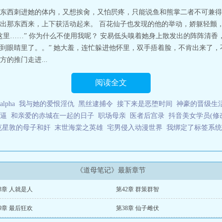
东西刺进她的体内，又想挨肏，又怕屄疼，只能说鱼和熊掌二者不可兼得
出那东西来，上下获活动起来。 百花仙子也发现的他的举动，娇躯轻颤
这里……” 你为什么不使用我呢？ 安易低头嗅着她身上散发出的阵阵清香
到眼睛里了。。” 她大羞，连忙躲进他怀里，双手捂着脸，不肯出来了
的推门走进...
阅读全文
pha
我与她的爱恨淫仇
黑丝逮捕令
接下来是恶堕时间
神豪的晋级生
逼
和亲爱的赤城在一起的日子
职场母亲
医者后宫录
抖音美女学员(修
克星敦的母子和奸
末世海棠之英雄
宅男侵入动漫世界
我绑定了标签系统
《道母笔记》最新章节
3章 人就是人
第42章 群策群智
9章 最后狂欢
第38章 仙子雌伏