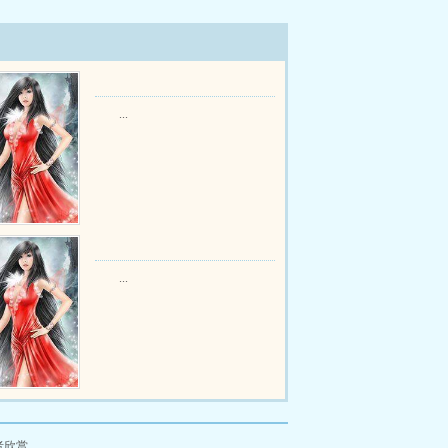
...
...
者欣赏。