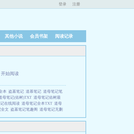
登录
注册
其他小说
会员书架
阅读记录
、
开始阅读
树全本
盗墓笔记
道慕笔记
道母笔记笔
道母笔记(佑树)TXT
道母笔记佑树最
笔记在线阅读
道母笔记全本TXT
道母
记全文
盗墓笔记笔趣阁
道母笔记无删
读。