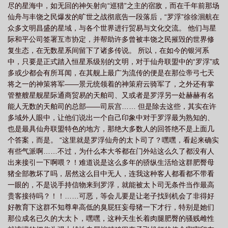
尽的星海中，如无回的神矢射向“巡猎”之主的宿敌，而在千年前那场
仙舟与丰饶之民爆发的旷世之战彻底告一段落后，“罗浮”徐徐洄航在
众多文明昌盛的星域，与各个世界进行贸易与文化交流。 他们与星
际和平公司签署互市协定，并帮助许多曾被丰饶之民摧毁的世界修
复生态，在无数星系间留下了诸多传说。 所以，在如今的银河系
中，只要是正式踏入恒星系级别的文明，对于仙舟联盟中的“罗浮”或
多或少都会有所耳闻，在其舰上最广为流传的便是在那位帝弓七天
将之一的神策将军——景元统领着的神策府云骑军了，之外还有掌
管整艘星舰星际通商贸易的天舶司、又或者是罗浮另一处赫赫有名
能人无数的天舶司的总部——司辰宫…… 但是除去这些，其实在许
多域外人眼中，让他们说出一个自己印象中对于罗浮最为熟知的、
也是最具仙舟联盟特色的地方，那绝大多数人的回答绝不是上面几
个答案，而是。 “这里就是罗浮仙舟的太卜司了？嘿嘿，看起来确实
有些气派啊……不过，为什么本大爷都在门外站这么久了都没有人
出来接引一下啊喂？！难道说是这么多年的骄纵生活给这群肥臀母
猪全部教坏了吗，居然这么目中无人，连我这种客人都看都不带看
一眼的，不是说手持信物来到罗浮，就能被太卜司无条件当作最高
贵客接待吗？！！……可恶，等会儿要是让老子找到机会了非得好
好教育下这群不知尊卑高低的臭屁狂妄母猪一下才行，特别是她们
那位成名已久的大太卜，嘿嘿，这种天生长着肉腿肥臀的骚贱雌性