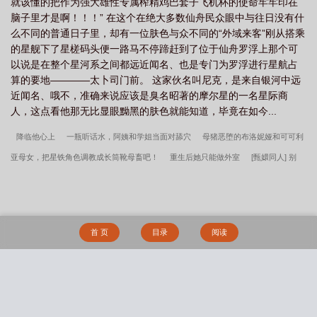
就该懂的把作为强大雄性专属榨精鸡巴套子飞机杯的使命牢牢印在
脑子里才是啊！！！” 在这个在绝大多数仙舟民众眼中与往日没有什
么不同的普通日子里，却有一位肤色与众不同的“外域来客”刚从搭乘
的星舰下了星槎码头便一路马不停蹄赶到了位于仙舟罗浮上那个可
以说是在整个星河系之间都远近闻名、也是专门为罗浮进行星航占
算的要地————太卜司门前。 这家伙名叫尼克，是来自银河中远
近闻名、哦不，准确来说应该是臭名昭著的摩尔星的一名星际商
人，这点看他那无比显眼黝黑的肤色就能知道，毕竟在如今...
降临他心上
一瓶听话水，阿姨和学姐当面对舔穴
母猪恶堕的布洛妮娅和可可利
亚母女，把星铁角色调教成长筒靴母畜吧！
重生后她只能做外室
[甄嬛同人] 别
管，进忠公公有自己的节奏
我靠种田游戏兑换植物[星际]
与卿同舟
无效弃养
香江豪门幼崽继承人
[综漫] 穿进斩神后，我敢撩拨时间之神
青春恋爱后宫物语
绝不可能有问题？
[综漫] 地狱“少女”在咒回基建
赶海系统：我靠赶海钓鱼暴富
首 页
目录
阅读
摆烂太狠，我被宗门当反面教材了
大宅妙医
暧昧过线
雍容端庄的红发御姐
姬子
灾后第六年，我靠发豆芽攒下农场
长兄骨
禧相逢
男狐狸精是在勾引我
吗（仙侠1V1）
礼物（1V1）
隔夜雨(骨科)
转生成为肉文女主的女儿后（星际
搜 索
nph）
我心里压抑的地方（NPH短篇集）
雾照路北（星际abo bg）
被逼从良