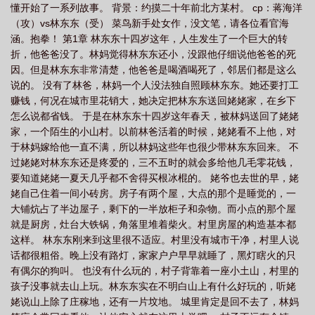
懂开始了一系列故事。 背景：约摸二十年前北方某村。 cp：蒋海洋
（攻）vs林东东（受） 菜鸟新手处女作，没文笔，请各位看官海
涵。抱拳！ 第1章 林东东十四岁这年，人生发生了一个巨大的转
折，他爸爸没了。林妈觉得林东东还小，没跟他仔细说他爸爸的死
因。但是林东东非常清楚，他爸爸是喝酒喝死了，邻居们都是这么
说的。 没有了林爸，林妈一个人没法独自照顾林东东。她还要打工
赚钱，何况在城市里花销大，她决定把林东东送回姥姥家，在乡下
怎么说都省钱。 于是在林东东十四岁这年春天，被林妈送回了姥姥
家，一个陌生的小山村。以前林爸活着的时候，姥姥看不上他，对
于林妈嫁给他一直不满，所以林妈这些年也很少带林东东回来。 不
过姥姥对林东东还是疼爱的，三不五时的就会多给他几毛零花钱，
要知道姥姥一夏天几乎都不舍得买根冰棍的。 姥爷也去世的早，姥
姥自己住着一间小砖房。房子有两个屋，大点的那个是睡觉的，一
大铺炕占了半边屋子，剩下的一半放柜子和杂物。而小点的那个屋
就是厨房，灶台大铁锅，角落里堆着柴火。村里房屋的构造基本都
这样。 林东东刚来到这里很不适应。村里没有城市干净，村里人说
话都很粗俗。晚上没有路灯，家家户户早早就睡了，黑灯瞎火的只
有偶尔的狗叫。 也没有什么玩的，村子背靠着一座小土山，村里的
孩子没事就去山上玩。林东东实在不明白山上有什么好玩的，听姥
姥说山上除了庄稼地，还有一片坟地。 城里肯定是回不去了，林妈