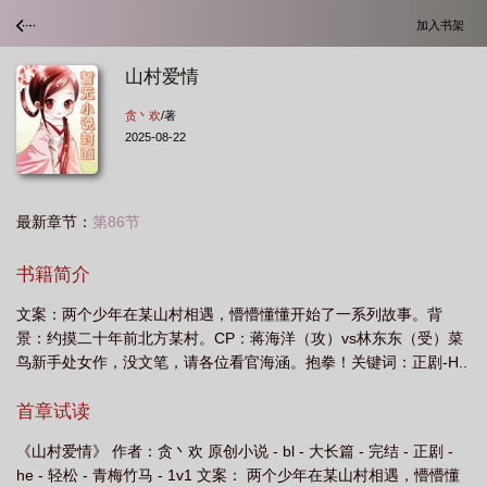
加入书架
山村爱情
贪丶欢
/著
2025-08-22
最新章节：
第86节
书籍简介
文案：两个少年在某山村相遇，懵懵懂懂开始了一系列故事。背
景：约摸二十年前北方某村。CP：蒋海洋（攻）vs林东东（受）菜
鸟新手处女作，没文笔，请各位看官海涵。抱拳！关键词：正剧-H..
首章试读
《山村爱情》 作者：贪丶欢 原创小说 - bl - 大长篇 - 完结 - 正剧 -
he - 轻松 - 青梅竹马 - 1v1 文案： 两个少年在某山村相遇，懵懵懂