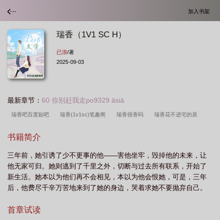
加入书架
瑞香（1V1 SC H）
已浪
/著
2025-09-03
最新章节：
60 你别赶我走po9329 āsiā
瑞香吧百度贴吧
瑞香(1v1sc)笔趣阁
瑞香很香吗
瑞香花不进宅的原
因
瑞香科沉香属于什么档次
瑞香(1V1 SC H)
瑞香香烟多少钱一包
瑞
书籍简介
香红苹果的优点和缺点
瑞香香么
瑞香的香味有毒吗
瑞香花不能随便养的主
三年前，她引诱了少不更事的他——害他坐牢，毁掉他的未来，让
要原因是什么
瑞香为什么叫鬼花
瑞香一年能开几次花
瑞香百科
瑞香香
他无家可归。她则逃到了千里之外，切断与过去所有联系，开始了
气
瑞香花
瑞香到底香不香
瑞香香味对人的害处
瑞香花有毒吗
瑞香
新生活。她本以为他们再不会相见，本以为他会恨她，可是，三年
最忌讳放三处
瑞香狼毒
瑞香为何叫鬼花
瑞香百度百科
瑞香夏天怎么养
后，他费尽千辛万苦地来到了她的身边，哭着求她不要抛弃自己。
护才更好过夏
瑞香叶子下垂发软怎么补救
瑞香app是干嘛的
瑞香红苹果几
首章试读
月份成熟
瑞香太香了
瑞香是什么东西
瑞香是什么药
瑞香txt百