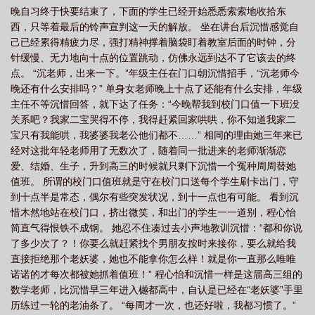
晚自习终于快要结束了，下面的学生已经开始悉悉索索地收拾东
度
瑞香料
瑞香是个什么软件
瑞香香味浓吗
瑞香免费阅读
瑞香系列
西，只等着最后的铃声宣判这一天的解放。 坐在讲台后沉惜感觉自
香烟
瑞香什么意思
瑞香素胶囊什么作用
瑞香花为何不能随便养
瑞香烟
己已经累得精疲力尽，强打精神撑着脑袋盯着教室后面的时钟，分
多少钱一包
瑞香耐寒多少度
瑞香有毒吗 适合在室内养吗
瑞香图片
瑞
针缓慢、无力地向十点的位置跳动，仿佛永远到达不了它该去的终
点。 “沉老师，出来一下。”年级主任在门口朝沉惜招手，“沉老师今
香香味有毒吗
瑞香又叫什么
瑞香香烟
瑞香红苹果
瑞香郁情全文免费阅
晚还有什么安排吗？” 单身女老师晚上十点了还能有什么安排，年级
读
瑞香喜阴还是喜阳
瑞香花为啥叫死人花
瑞香花一年开几次花?
瑞香
主任不等沉惜回答，就下达了任务：“今晚帮我到校门口值一下班没
料是沉香吗
瑞香百度
瑞香料是真正的沉香吗
瑞香
瑞香app是什
关系吧？我家二宝哭得不停，我得赶紧回家哄哄，你不知道我家二
宝只有我能哄，我婆婆我老公他们都不……” 相同的理由她三年来已
么
瑞香料沉香是什么意思
男主叫瑞香的
女主叫瑞香的
瑞香花的养殖方
经对这批年轻老师用了无数次了，随着同一批进来的老师渐渐恋
法与注意事项
瑞香(1V1 SC H)校园最新章节
瑞香是什么意思?
瑞香花图
爱、结婚、生子，升到高三的时候就只剩下沉惜一个冤种周周替她
片
瑞香是什么香味
瑞香烟
瑞香(1v1sc)作者青云剑心全文免费阅读
瑞
值班。 所谓的校门口值班就是守在校门口送每个学生刷卡出门，守
香香味
到十点半是常态，偶尔有些突发状况，到十一点也有可能。 看到沉
瑞香花好养吗
瑞香真的香吗
瑞香的香气好闻吗
瑞香红
瑞香
惜木然地站在校门口，挤出微笑，和出门的学生一一道别，程心怡
科是沉香吗
瑞香多少钱一包
瑞香资料
瑞香全文免费阅读
瑞香叶子发黄
简直气得恨铁不成钢。 她忍不住凑过去小声地教训沉惜：“都和你说
有黑块还掉叶子怎么办
瑞香(1v1)sch
瑞香红苹果品种介绍
瑞香怎么
了多少次了？！你要么就赶紧找个男朋友按时来接你，要么就给我
养
瑞香的香味好闻吗
瑞香香吗?
瑞香科
瑞香花的寓意和象征
直接拒绝那个老妖婆，她也不能拿你怎么样！就是你一直那么唯唯
诺诺的才每次都被她抓着值班！” 程心怡和沉惜一样是这届高三组的
数学老师，比沉惜早三年进入樾都高中，自认是已经在“老妖婆”手里
历练过一轮的老油条了。 “每周才一次，也还好啦，我都习惯了。”