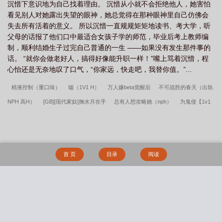
沉惜下意识地为自己找着理由。 沉惜从小就不会拒绝他人，她害怕
看见别人对她露出失望的眼神，她总觉得在那种眼神里自己仿佛会
失去所有活着的意义。 所以沉惜一直规规矩矩地读书、考大学，听
父母的话报了他们口中最适合女孩子学的师范，毕业后考上教师编
制，顺利结婚生子过完自己普通的一生 ——如果没有发生那件事的
话。 “就你会做老好人，搞得好像能升职一样！”嘴上骂着沉惜，程
心怡还是无奈地叹了口气，“你家远，快走吧，我替你值。”...
精液控制（重口味）
嘘（1V1 H）
万人嫌beta觉醒后
不可战胜的春天（出轨
NPH 高H）
[GB][现代家奴]掬水月在手
总有人想攻略她（nph）
为鬼侵【1v1
师徒 剧情H】
完美恋人定制指南 （1V1 H 强制爱 、黑化仿生男主）
我捡垃圾养
你啊！小哥哥！
不为人知的夜晚
成为女主的n种方法（np重口慎入）
为妾
（1v1）
日日好（各种禁忌短篇）（1V1 H）
难以启齿（小妈强制H）
一定要
首 页
目录
阅读
这样对待妹妹吗（纯百骨科）
和房东姐姐做了之后（百合扶她futa）
语冰（养父
女骨科，1v1h）
荒岛美女求生记
衣冠楚楚(高干)
学习做猫好难啊[系统]
血
藤（母子）
灰烬下的白雪
窃国宫闱—蚀骨媚毒
反转巴别塔(西幻冒险NPH）
搜 索
我把哥哥的黑道势力睡了（np 含骨科）
是小狗也是主人
嗜好（校园 np）
军
校生的玩物（暗黑NPH）
《岛屿潮信》【豪门先婚后爱 1V1 H】
俯仰由人（强