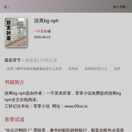
加入书架
游离bg nph
一不里表
/著
2025-06-13
最新章节：
赎救第114章山顶
游离三碘甲状腺原氨酸偏低是什么意思
游离线
游离指的是什么
游离
psa
游离前列腺特异性抗原
游离βhcg
游离的含义是什么?
游离是
书籍简介
指
游离三碘甲状腺原氨酸偏低会怎样
游离t3高说明什么
游离指的是
游
游离bg nph是由作者：一不里表所著，零零小说免费提供游离bg
离脂肪酸
游离中是什么意思?
游离于是什么意思
游离甲状腺素
游离的
nph全文在线阅读。
状态是什么意思
游离性脂肪怎么减
游离是哪部
游离怎么解释
游离是什
三秒记住本站：零零小说 网址：www.00xs.io
么意思啊
游离是什么
游离是什么意思哦
游离是什么意思
游离甲状腺素
首章试读
高说明什么
游离的氨基和羧基是什么意思
游离bgm
游离脂肪酸偏高是什么
意思
游离ha
游离状态是一种什么状态
游离甲状腺素偏高什么意思
游
“你点过鸭吗？” 黑暗里，奢华的邮轮静静航行，船桨在暗色水浪里