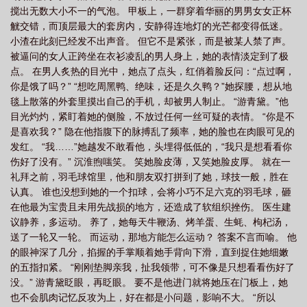
搅出无数大小不一的气泡。 甲板上，一群穿着华丽的男男女女正杯
离部分是什么意思
游离hgg
游离甲状腺素高是怎么回事
游离psa/总psa偏
觥交错，而顶层最大的套房内，安静得连地灯的光芒都变得低迷。
低说明什么
游离什么
游离βhcgmom
游离状态是什么意思
游离总是什
小渣在此刻已经发不出声音。 但它不是紧张，而是被某人禁了声。
么
游离bg
游离甲状腺素偏低是什么原因
游离三碘甲状腺原氨酸偏高是怎
被逼问的女人正跨坐在衣衫凌乱的男人身上，她的表情淡定到了极
点。 在男人炙热的目光中，她点了点头，红俏着脸反问：“点过啊，
么回事
游离pi
游离三碘甲状腺原氨酸
游离指什么
游离意思
游离甲
你是饿了吗？” “想吃周黑鸭、绝味，还是久久鸭？”她探腰，想从地
状腺素低是什么问题
游离中什么意思
游离甲状腺素低是什么意思
游离
毯上散落的外套里摸出自己的手机，却被男人制止。 “游青黛。”他
fa
游离 什么意思
游离态
游离了是什么意思
游离
游离甲状腺素偏
目光灼灼，紧盯着她的侧脸，不放过任何一丝可疑的表情。 “你是不
是喜欢我？” 隐在他指腹下的脉搏乱了频率，她的脸也在肉眼可见的
高说明什么问题
游离态是什么意思
游离前列腺特异性抗原偏高说明什么
游
发红。 “我……”她越发不敢看他，头埋得低低的，“我只是想看看你
离甲状腺素偏低说明什么
游离状态是什么状态
游离三碘甲状腺原氨酸偏
伤好了没有。” 沉淮煦嗤笑。 笑她脸皮薄，又笑她脸皮厚。 就在一
高
游离三碘甲状腺原氨酸偏高是什么意思
礼拜之前，羽毛球馆里，他和朋友双打拼到了她，球技一般，胜在
认真。 谁也没想到她的一个扣球，会将小巧不足六克的羽毛球，砸
在他最为宝贵且未用先战损的地方，还造成了软组织挫伤。 医生建
议静养，多运动。 养了，她每天牛鞭汤、烤羊蛋、生蚝、枸杞汤，
送了一轮又一轮。 而运动，那地方能怎么运动？ 答案不言而喻。 他
的眼神深了几分，掐握的手掌顺着她手背向下滑，直到捉住她细嫩
的五指扣紧。 “刚刚垫脚亲我，扯我领带，可不像是只想看看伤好了
没。” 游青黛眨眼，再眨眼。 要不是他进门就将她压在门板上，她
也不会肌肉记忆反攻为上，好在都是小问题，影响不大。 “所以