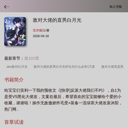
加入书架
敌对大佬的直男白月光
安亦薇拉
/著
2026-04-16
最新章节：
第103章
abo敌对白月光
敌对大佬的直男白月光评论为什么会有1万多
敌对大佬竟是黑
莲花!
敌方大佬
敌对大佬竟是黑莲花!11
敌对abo
敌对大佬的直男白月
书籍简介
光免费阅读
敌对大佬的落跑白月光
敌对大佬真以为我不敢离婚
给宝宝们安利一下我的预收文《[快穿]反派大佬我们不约》，自1为
是受VS黑化大佬攻，文案在最后，希望喜欢的宝宝能够给个爱的小
收藏，谢谢啦！操作无敌傲娇炸毛受×装备一流绿茶大佬攻裴沐阳，
热门网..
首章试读