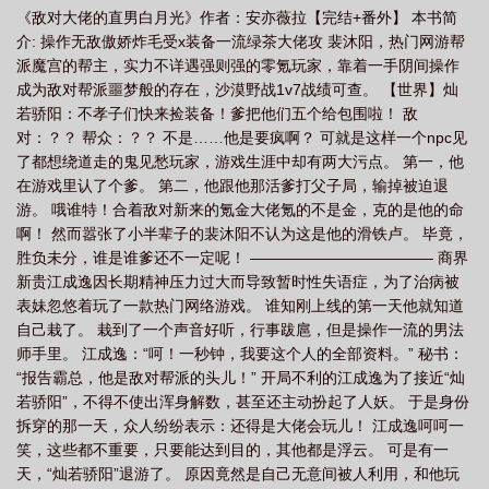
《敌对大佬的直男白月光》作者：安亦薇拉【完结+番外】 本书简
介: 操作无敌傲娇炸毛受x装备一流绿茶大佬攻 裴沐阳，热门网游帮
派魔宫的帮主，实力不详遇强则强的零氪玩家，靠着一手阴间操作
成为敌对帮派噩梦般的存在，沙漠野战1v7战绩可查。 【世界】灿
若骄阳：不孝子们快来捡装备！爹把他们五个给包围啦！ 敌
对：？？ 帮众：？？ 不是……他是要疯啊？ 可就是这样一个npc见
了都想绕道走的鬼见愁玩家，游戏生涯中却有两大污点。 第一，他
在游戏里认了个爹。 第二，他跟他那活爹打父子局，输掉被迫退
游。 哦谁特！合着敌对新来的氪金大佬氪的不是金，克的是他的命
啊！ 然而嚣张了小半辈子的裴沐阳不认为这是他的滑铁卢。 毕竟，
胜负未分，谁是谁爹还不一定呢！ ———————————— 商界
新贵江成逸因长期精神压力过大而导致暂时性失语症，为了治病被
表妹忽悠着玩了一款热门网络游戏。 谁知刚上线的第一天他就知道
自己栽了。 栽到了一个声音好听，行事跋扈，但是操作一流的男法
师手里。 江成逸：“呵！一秒钟，我要这个人的全部资料。” 秘书：
“报告霸总，他是敌对帮派的头儿！” 开局不利的江成逸为了接近“灿
若骄阳”，不得不使出浑身解数，甚至还主动扮起了人妖。 于是身份
拆穿的那一天，众人纷纷表示：还得是大佬会玩儿！ 江成逸呵呵一
笑，这些都不重要，只要能达到目的，其他都是浮云。 可是有一
天，“灿若骄阳”退游了。 原因竟然是自己无意间被人利用，和他玩