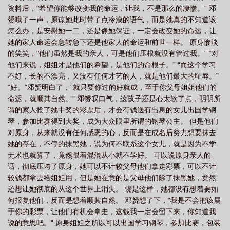
资料后，“希望你能够改变我的命运，让我，不是那么的凄惨。” 邓
璨人生免费阅读
慢穿之璀璨人生晋江
慢穿之璀璨人生全文阅读
慢穿璀璨人
赟哦了一声，原谅她此时带了点冷漠的语气，而是她真的不知道该
生txt
慢穿之璀璨人生格格党
穿越璀璨人生
穿越之璀璨人生
慢穿之璀
怎么办，是安慰她一二，还是像她保证，一定会改变她的命运，让
璨人生什么意思
慢穿之璀璨人生2k
慢穿之璀璨人生2
慢穿之璀璨人生免费
她的家人命运会急转急下还是他家人的命运和前世一样。 原身惨淡
的笑笑，“他们虽然是我的亲人，可是他们压根就没有管过我。” “对
全文阅读
慢穿之璀璨人生txt
他们来说，姐姐才是他们的希望，是他们的命根子。” “而这个学习
不好，长的不漂亮，又没有任何才艺的人，就是他们最大的耻辱。”
“好。”邓赟明白了，“就只要你过的好就成，至于你父母姐姐他们的
命运，就顺其自然。” 邓赟叹口气，这孩子还是心太软了点，明明所
谓的家人抢了她中奖的彩票后，才会有钱送有出息的女儿出国学钢
琴，参加比赛得到大奖，成为大众眼里所谓的钢琴公主。 但是他们
对原身，从来就没有任何感恩的心，反而是在成名后努力想要抹去
她的存在，不停的抹黑她，说为何不联系这个女儿，就是因为不学
无术也就算了，竟然跟着混混从小就不学好。 可以说原身亲人的
话，彻底压垮了原身，她可以不计较父母他们拿走彩票，可以不计
较钱都拿去给姐姐用，但是她在意的是父母他们除了抹黑她，竟然
还想让她彻底的从这个世界上消失。 饶是这样，她都没有想着要如
何报复他们，反而是想着顺其自然。 邓赟想了下，“我是不会把该属
于你的彩票，让他们有机会拿走，这钱我一定会留下来，你知道我
说的意思吧。” 原身姐姐之所以可以出国学习钢琴，参加比赛，包装