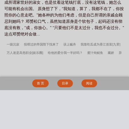
成所谓家世好的淑女，也是仗着这笔钱打底，没有这笔钱，她怎么
可能有机会出国。 原身想了下，“我知道，算了，我都不在了，你按
照你的心意走吧。”她各种的为他们考虑，但是自己所谓的亲戚会顾
忌到她吗？ 邓赟松口气，虽然知道原身是个软包子，起码还没有彻
底没有救，“成，你放心。” “只要他们不是太过分，我也不会过分。”
这点邓赟绝对会做...
一级沉寂
投喂过的帝国陛下找来了
误上贼舟
我靠吃瓜成为香江首富[九零]
万人迷是高危职业[娱乐圈]
给他的爱分我一半好吗？
蜜汁炖鱿鱼
藏娇
异
世重生之邪少逆袭
谁偷了我的蛋
楚楚可为
[综英美] 随机马甲生成器
炮灰替
死99次
七煞（魔修NPH）
今岁无忧
艳鬼缠身（百合）
穿越归来
春日相
见
与你同光[电竞]
你是唯一
只有我被捆成犬奴妻子才会解除催眠
池塘小
首 页
目录
阅读
满
外表正太的我被妈妈的骚闺蜜们轮流榨精
极道共妻
礼物（1V1）
透明暗
恋
被背叛后催眠洗脑调教成性爱母狗的冷艳总裁
葡萄藤(bg骨)
“寄”人篱下
白骑士守则（NP）
搜 索