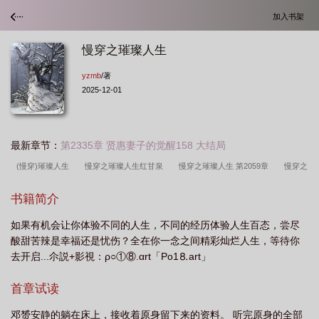
加入书架
慢穿之璀璨人生
yzmb
/著
2025-12-01
最新章节：
第2335章 贤惠妻子的觉醒158 大结局
(慢穿)璀璨人生
慢穿之璀璨人生红甘泉
慢穿之璀璨人生 第2059章
慢穿之
璀璨人生好看吗
慢穿越之璀璨人生
慢穿之璀璨人生最新章节
慢穿之灿人
书籍简介
生
璀璨人生快穿
慢穿之璀璨人生大结局
慢穿之璀璨人生评论
慢穿之灿
如果有机会让你体验不同的人生，不同的经历体验人生百态，尝尽
烂人生
慢穿之璀璨人生写的好幼稚
慢穿之璀璨人生有男主吗
慢穿之璀璨人
酸甜苦辣是幸福还是忧伤？全在你一念之间精彩灿烂人生，等待你
生 作者yzmb
慢穿璀璨人生非摩安
慢穿之璀璨人生怎么样
慢穿之璀璨人生
去开启...尒説+影視：ρ○①⑧.αrt「Рo1⒏аrt」
百度
(慢穿)璀璨人生txt
慢穿之璀璨人生全文免费阅读
慢穿之璀璨人生TXT
首章试读
最新章节
慢穿璀璨人生潇湘
慢穿之璀璨人生类似的
慢穿之璀璨人生男
主
慢穿之璀璨人生潇湘
穿越璀璨人生之
慢穿之璀璨人生TXT
慢穿之璀
邓赟安静的躺在床上，接收着原身留下来的资料。 听完原身的全部