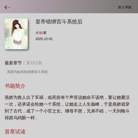
加入书架
皇帝错绑宫斗系统后
未妆
/著
2025-12-01
最新章节：
第101章
我穿内娱你给我绑宫斗系统
书籍简介
燕娇为救人出了车祸，临死前有个声音说她命不该绝，要让她重活
一次，还承诺会给她一个系统，让她走上人生巅峰，于是燕娇就穿
到了古代，成了一个小官之女。继母不慈，兄弟不睦，一天到晚斗
得跟乌鸡眼一样..
首章试读