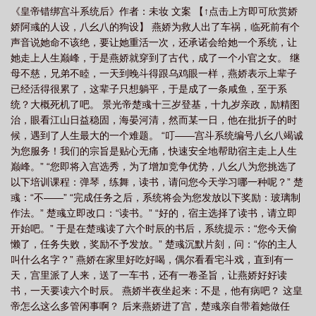
《皇帝错绑宫斗系统后》作者：未妆 文案 【↑点击上方即可欣赏娇
娇阿彧的人设，八幺八的狗设】 燕娇为救人出了车祸，临死前有个
声音说她命不该绝，要让她重活一次，还承诺会给她一个系统，让
她走上人生巅峰，于是燕娇就穿到了古代，成了一个小官之女。 继
母不慈，兄弟不睦，一天到晚斗得跟乌鸡眼一样，燕娇表示上辈子
已经活得很累了，这辈子只想躺平，于是成了一条咸鱼，至于系
统？大概死机了吧。 景光帝楚彧十三岁登基，十九岁亲政，励精图
治，眼看江山日益稳固，海晏河清，然而某一日，他在批折子的时
候，遇到了人生最大的一个难题。 “叮——宫斗系统编号八幺八竭诚
为您服务！我们的宗旨是贴心无痛，快速安全地帮助宿主走上人生
巅峰。” “您即将入宫选秀，为了增加竞争优势，八幺八为您挑选了
以下培训课程：弹琴，练舞，读书，请问您今天学习哪一种呢？” 楚
彧：“不——” “完成任务之后，系统将会为您发放以下奖励：玻璃制
作法。” 楚彧立即改口：“读书。” “好的，宿主选择了读书，请立即
开始吧。” 于是在楚彧读了六个时辰的书后，系统提示：“您今天偷
懒了，任务失败，奖励不予发放。” 楚彧沉默片刻，问：“你的主人
叫什么名字？” 燕娇在家里好吃好喝，偶尔看看宅斗戏，直到有一
天，宫里派了人来，送了一车书，还有一卷圣旨，让燕娇好好读
书，一天要读六个时辰。 燕娇半夜坐起来：不是，他有病吧？ 这皇
帝怎么这么多管闲事啊？ 后来燕娇进了宫，楚彧亲自带着她做任