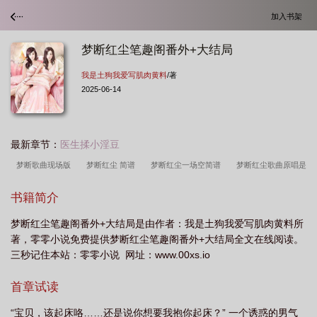
加入书架
梦断红尘笔趣阁番外+大结局
我是土狗我爱写肌肉黄料
/著
2025-06-14
最新章节：
医生揉小淫豆
梦断歌曲现场版
梦断红尘 简谱
梦断红尘一场空简谱
梦断红尘歌曲原唱是
谁
梦断红尘钰柃
梦断红尘歌词是什么意思
梦断红颜
梦断红尘 汤双
书籍简介
玲
播放梦断
梦断mp3
红尘图片
梦断红尘的歌词歌谱图片
梦断紫禁
梦断红尘笔趣阁番外+大结局是由作者：我是土狗我爱写肌肉黄料所
城百度百科
梦断紫禁城 百度百科
梦断红尘简谱(施贵华)
梦断红尘图
著，零零小说免费提供梦断红尘笔趣阁番外+大结局全文在线阅读。
片
梦断情殇简谱
梦断什么意思?
梦断这首歌的含义
梦断红楼在线阅
三秒记住本站：零零小说 网址：www.00xs.io
读
梦断红尘演唱视频大全
梦断歌曲意思
梦断红尘
梦断红尘简谱
梦
首章试读
断红楼电视剧
梦断红楼电影
“宝贝，该起床咯……还是说你想要我抱你起床？” 一个诱惑的男气