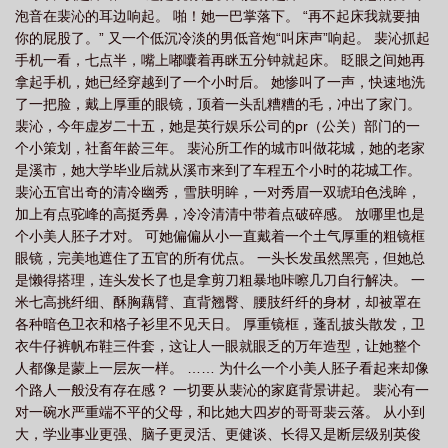
泡音在裴沁的耳边响起。 啪！她一巴掌落下。 “再不起床我就要抽
你的屁股了。” 又一个低沉冷淡的男低音炮“叫床声”响起。 裴沁抓起
手机一看，七点半，嘴上嘟囔着再眯五分钟就起床。 眨眼之间她再
拿起手机，她已经穿越到了一个小时后。 她惨叫了一声，快速地洗
了一把脸，戴上厚重的眼镜，顶着一头乱糟糟的毛，冲出了家门。
裴沁，今年虚岁二十五，她是英行娱乐公司的pr（公关）部门的一
个小策划，社畜年龄三年。 裴沁所工作的城市叫做花城，她的老家
是溪市，她大学毕业后就从溪市来到了车程五个小时的花城工作。
裴沁五官出奇的清冷幽秀，雪肤明眸，一对秀眉一双琥珀色浅眸，
加上有点驼峰的高挺秀鼻，冷冷清清中带着点破碎感。 放哪里也是
个小美人胚子才对。 可她偏偏从小一直戴着一个土气厚重的粗镜框
眼镜，完美地遮住了五官的所有优点。 一头长发虽然黑亮，但她总
是懒得搭理，连头发长了也是拿剪刀粗暴地咔嚓几刀自行解决。 一
米七高挑纤细、酥胸藕臂、直背翘臀、腰肢纤纤的身材，却被罩在
各种暗色卫衣和格子衫里不见天日。 厚重镜框，蓬乱披头散发，卫
衣牛仔裤帆布鞋三件套，这让人一眼就眼乏的万年造型，让她整个
人都像是蒙上一层灰一样。 …… 为什么一个小美人胚子看起来却像
个路人一般没有存在感？ 一切要从裴沁的家庭背景讲起。 裴沁有一
对一碗水严重端不平的父母，和比她大四岁的哥哥裴云落。 从小到
大，学业事业更强、脑子更灵活、更健谈、长得又是断层级别英俊