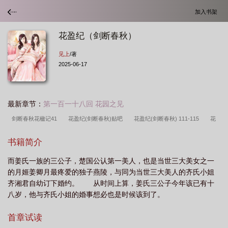
加入书架
花盈纪（剑断春秋）
见上
/著
2025-06-17
最新章节：
第一百一十八回 花园之见
剑断春秋花楹记41
花盈纪(剑断春秋)贴吧
花盈纪(剑断春秋) 111-115
花
盈纪剑断春秋全部
花盈纪(剑断春秋)txt
花盈纪(剑断春秋)最新章节
花盈纪
书籍简介
剑断春秋的出处和背景介绍
花盈纪(剑断春秋)第一版主
花盈纪剑断春秋喵喵大
而姜氏一族的三公子，楚国公认第一美人，也是当世三大美女之一
人
剑断花谢
花盈纪剑断春秋
花楹记剑断春秋
花盈纪(剑断春秋)花楹纪
的月姬姜卿月最疼爱的独子燕陵，与同为当世三大美人的齐氏小姐
最新章节_花
花楹记剑断春秋在线阅读
花盈纪剑断春秋作者喵喵大人
花盈
齐湘君自幼订下婚约。 从时间上算，姜氏三公子今年该已有十
纪剑断春秋TXT百度
花盈纪(剑断春秋)
花盈纪剑断春秋125
花盈纪剑断春
八岁，他与齐氏小姐的婚事想必也是时候该到了。
秋全部章节喵喵大人
剑断春秋花楹记最新章节
首章试读