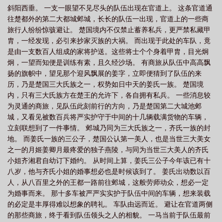
斜阳西垂。 一支一眼望不见尽头的队伍出现在官道上。 这条官道通
往楚都外的第二大都城邺城，长长的队伍一出现，官道上的一些商
旅行人纷纷惊骇避让。 楚国境内不仅禁止蓄养私兵，更严禁私藏甲
胄，一经发现，必引来抄家灭族的大祸。 而出现于此处的车队，竟
是由一支数百人组成的家将护送。这些将士个个身着甲胄，目光炯
炯，一望而知便是训练有素，且久经沙场。 有商旅从队伍中高高飘
扬的旗帜中，望见那个迎风飘展的姜字，立即便猜到了队伍的来
历，乃是楚国三大氏族之一，权势如日中天的姜氏一族。 楚国境
内，只有三大氏族方在楚王的允许下，各自拥有私兵。 一些消息较
为灵通的商旅，见队伍此刻前行的方向，乃是楚国第二大城池邺
城，又看见被数百兵将严实护守于中间的十几辆载满货物的车辆，
立刻联想到了一件事情。 邺城乃同为三大氏族之一，齐氏一族的封
地。 而姜氏一族的三公子，楚国公认第一美人，也是当世三大美女
之一的月姬姜卿月最疼爱的独子燕陵，与同为当世三大美人的齐氏
小姐齐湘君自幼订下婚约。 从时间上算，姜氏三公子今年该已有十
八岁，他与齐氏小姐的婚事想必也是时候该到了。 姜氏出动数以百
人，从八百里之外的王都一路前往邺城，这般劳师动众，想必一定
为婚事而来。 那十多车被严严实实护于队伍中间的车辆，想来装载
的必定是丰厚得难以想象的聘礼。 车队由远而近。 避让在官道两侧
的那些商旅，终于看到队伍领头之人的相貌。 一马当前于队伍最前