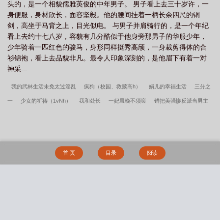
头的，是一个相貌儒雅英俊的中年男子。 男子看上去三十岁许，一
身便服，身材欣长，面容坚毅。他的腰间挂着一柄长余四尺的铜
剑，高坐于马背之上，目光似电。 与男子并肩骑行的，是一个年纪
看上去约十七八岁，容貌有几分酷似于他身旁那男子的华服少年，
少年骑着一匹红色的骏马，身形同样挺秀高颀，一身裁剪得体的合
衫锦袍，看上去品貌非凡。最令人印象深刻的，是他眉下有着一对
神采...
我的武林生活未免太过淫乱
疯狗（校园、救赎高h）
娟儿的幸福生活
三分之
一
少女的祈祷（1vNh）
我和处长
一妃虽晚不须嗟
错把美强惨反派当男主
拯救后
恶女将醒
巫女屠龙记
老婆的情色生活
不得不做（娱乐圈高H）
我
和蕾
掌控
情缘劫：我无力挣扎的婚姻
岳母风情
总裁母亲似水柔
昔日班
花
盲灯
山中往事
男狐狸精是在勾引我吗（仙侠1V1）
礼物（1V1）
隔夜
首 页
目录
阅读
雨(骨科)
转生成为肉文女主的女儿后（星际nph）
我心里压抑的地方（NPH短篇
集）
雾照路北（星际abo bg）
被逼从良（1v2）
被雌雄同体的世界爆炒了（玄
幻nph）
Let go (1v1)
我与动物们的交配派对
搜 索