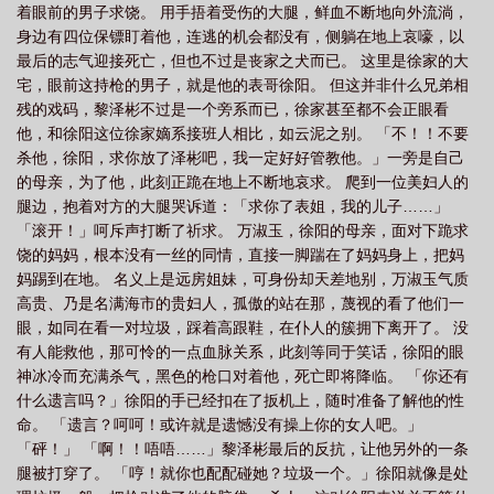
着眼前的男子求饶。 用手捂着受伤的大腿，鲜血不断地向外流淌，
身边有四位保镖盯着他，连逃的机会都没有，侧躺在地上哀嚎，以
最后的志气迎接死亡，但也不过是丧家之犬而已。 这里是徐家的大
宅，眼前这持枪的男子，就是他的表哥徐阳。 但这并非什么兄弟相
残的戏码，黎泽彬不过是一个旁系而已，徐家甚至都不会正眼看
他，和徐阳这位徐家嫡系接班人相比，如云泥之别。 「不！！不要
杀他，徐阳，求你放了泽彬吧，我一定好好管教他。」一旁是自己
的母亲，为了他，此刻正跪在地上不断地哀求。 爬到一位美妇人的
腿边，抱着对方的大腿哭诉道：「求你了表姐，我的儿子……」
「滚开！」呵斥声打断了祈求。 万淑玉，徐阳的母亲，面对下跪求
饶的妈妈，根本没有一丝的同情，直接一脚踹在了妈妈身上，把妈
妈踢到在地。 名义上是远房姐妹，可身份却天差地别，万淑玉气质
高贵、乃是名满海市的贵妇人，孤傲的站在那，蔑视的看了他们一
眼，如同在看一对垃圾，踩着高跟鞋，在仆人的簇拥下离开了。 没
有人能救他，那可怜的一点血脉关系，此刻等同于笑话，徐阳的眼
神冰冷而充满杀气，黑色的枪口对着他，死亡即将降临。 「你还有
什么遗言吗？」徐阳的手已经扣在了扳机上，随时准备了解他的性
命。 「遗言？呵呵！或许就是遗憾没有操上你的女人吧。」
「砰！」 「啊！！唔唔……」黎泽彬最后的反抗，让他另外的一条
腿被打穿了。 「哼！就你也配配碰她？垃圾一个。」徐阳就像是处