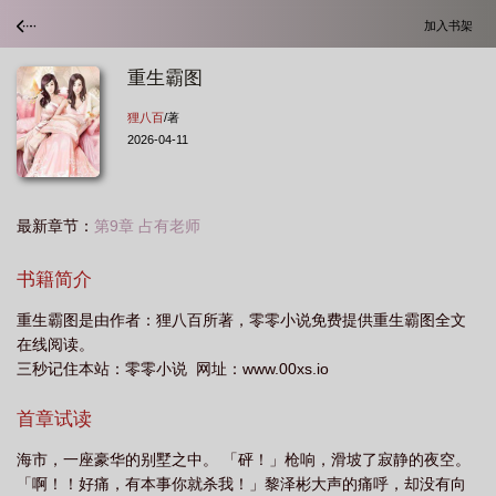
加入书架
重生霸图
狸八百
/著
2026-04-11
最新章节：
第9章 占有老师
书籍简介
重生霸图是由作者：狸八百所著，零零小说免费提供重生霸图全文
在线阅读。
三秒记住本站：零零小说 网址：www.00xs.io
首章试读
海市，一座豪华的别墅之中。 「砰！」枪响，滑坡了寂静的夜空。
「啊！！好痛，有本事你就杀我！」黎泽彬大声的痛呼，却没有向