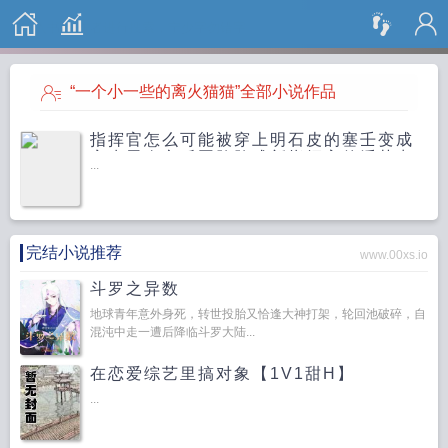
搜 索
“一个小一些的离火猫猫”全部小说作品
指挥官怎么可能被穿上明石皮的塞壬变成
安克雷奇之后恶堕堕成新指挥官的淫荡妻
...
子
完结小说推荐
www.00xs.io
斗罗之异数
地球青年意外身死，转世投胎又恰逢大神打架，轮回池破碎，自
混沌中走一遭后降临斗罗大陆...
在恋爱综艺里搞对象【1V1甜H】
...