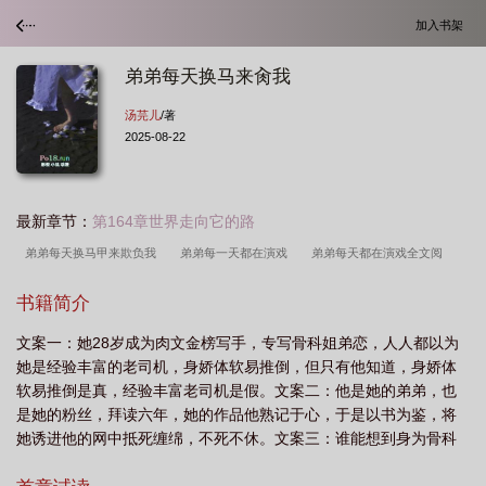
加入书架
弟弟每天换马来肏我
汤芫儿
/著
2025-08-22
最新章节：
第164章世界走向它的路
弟弟每天换马甲来欺负我
弟弟每一天都在演戏
弟弟每天都在演戏全文阅
读
弟弟每天都在演戏剧情
弟弟每天都在演戏简介
弟弟每天都在装
弟弟
书籍简介
每天都在演戏讲的是什么
弟弟每天都在卖萌
弟弟每天都在演戏免费阅读
弟
文案一：她28岁成为肉文金榜写手，专写骨科姐弟恋，人人都以为
弟每天换马来我by汤笔趣阁
弟弟每天都在演戏讲什么的
弟弟每天换马来我汤
她是经验丰富的老司机，身娇体软易推倒，但只有他知道，身娇体
芜儿
弟弟每天都在演戏百度百科
弟弟每天都在演戏在线阅读
弟弟每天都在
软易推倒是真，经验丰富老司机是假。文案二：他是她的弟弟，也
演戏全文
弟弟每天都在装乖
弟弟每天晚上来我房间
弟弟每天都在演戏介
是她的粉丝，拜读六年，她的作品他熟记于心，于是以书为鉴，将
她诱进他的网中抵死缠绵，不死不休。文案三：谁能想到身为骨科
绍
弟弟每天都在演戏 ...
弟弟每天都过来
弟弟每天都在演戏讲的什
写手的她，有一天真的会被自己的弟弟给酿酿酱酱了，不仅如此，
么
弟弟每天都在吃醋[娱乐圈
弟弟每天都在寻死
弟弟每天都在演戏剧情简