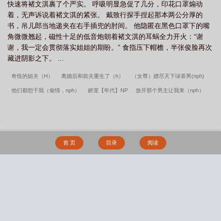
快速将褚文淇裹了个严实。 呼吸明显急促了几分，印花口罩煽动
着，无声诉说着褚文淇的紧张。 戴致行探手捏起那本两公分厚的
书，吊儿郎当地递夹在右手插兜的肘间。 他隐匿在黑色口罩下的嘴
角微微翘起，磁性十足的低音炮朝着褚文淇的耳蜗全力开火：“谢
谢，我一定会贯彻落实姐姐的期盼。” 食指压下帽檐，半张俊脸再次
藏进阴影之下。 ...
奇怪的姐夫（H）
离婚后和前夫重生了（h）
（女尊）嫖尽天下绿茶男(nph)
他们都想干我（偷情，nph）
娇宠【年代】NP
放开那个男主让我来（nph）
软骨（出轨高h）
窥瘾【校园 高H】
反差小青梅（1V1SC粗口）
他的小兔子
（禁忌H，叔侄）
三尺春（古言，伪骨科，兄妹）
轮番操弄高岭之花NPH（免
费）
芝芝情事（NPH禁忌）
穿成肉文女配后和四个男人一起HE了
来尝一尝
首 页
目录
阅读
（h）
老师太凶猛
无限续杯（NPH）
我靠万人迷系统在逃生直播称霸
借精
生子（1V1 年下H)
山村爱情
邻家姐姐的禁忌补习【年下1v1】
被逼从良
（1v2）
惹人慊的女同学
小黄粱（强制 1v1 h）
是小狗也是主人
放过我
搜 索
（nph暗黑）
抱薪救火（高干）
《岛屿潮信》【豪门先婚后爱 1V1 H】
蜜桃熟
了 (1v1 H)
潇夜吟