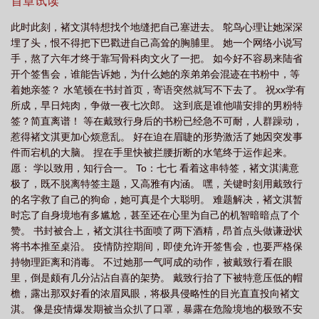
弟弟把她酿酿酱酱的手法和她书里写的一模一样，这也太过分了，
首章试读
介
弟弟以后每天都这样玩
弟弟每天都要
弟弟每天都在变美
弟弟天天穿
然而酿酱过后，真香！纯欲女写手x色痞IT男温馨提示：同父同母真·
此时此刻，褚文淇特想找个地缝把自己塞进去。 鸵鸟心理让她深深
骨科姐弟恋，年龄差三岁。骨科有悖人伦，文中三观不代表作者三
着它走打一肖
弟弟起床日了我两次
弟弟每天换马来我汤芫儿
弟弟天天要
埋了头，恨不得把下巴戳进自己高耸的胸脯里。 她一个网络小说写
观，切勿被文中内容影响，望保持三观端正！！
我
弟弟每天都在演戏讲了什么
弟弟每天换马来我by汤芫儿
弟弟每天都在
手，熬了六年才终于靠写骨科肉文火了一把。 如今好不容易来陆省
开个签售会，谁能告诉她，为什么她的亲弟弟会混迹在书粉中，等
演戏 好看吗
弟弟每周末都来我家吃饭怎么办
弟弟每天都在演戏讲的什么故
着她亲签？ 水笔顿在书封首页，寄语突然就写不下去了。 祝xx学有
事
弟弟每天晚上都要捅我
弟弟每天换马来我
弟弟每天都在演戏百科
所成，早日炖肉，争做一夜七次郎。 这到底是谁他喵安排的男粉特
签？简直离谱！ 等在戴致行身后的书粉已经急不可耐，人群躁动，
惹得褚文淇更加心烦意乱。 好在迫在眉睫的形势激活了她因突发事
件而宕机的大脑。 捏在手里快被拦腰折断的水笔终于运作起来。
愿： 学以致用，知行合一。 To：七七 看着这串特签，褚文淇满意
极了，既不脱离特签主题，又高雅有内涵。 嘿，关键时刻用戴致行
的名字救了自己的狗命，她可真是个大聪明。 难题解决，褚文淇暂
时忘了自身境地有多尴尬，甚至还在心里为自己的机智暗暗点了个
赞。 书封被合上，褚文淇往书面喷了两下酒精，昂首点头做谦逊状
将书本推至桌沿。 疫情防控期间，即使允许开签售会，也要严格保
持物理距离和消毒。 不过她那一气呵成的动作，被戴致行看在眼
里，倒是颇有几分沾沾自喜的架势。 戴致行抬了下被特意压低的帽
檐，露出那双好看的浓眉凤眼，将极具侵略性的目光直直投向褚文
淇。 像是疫情爆发期被当众扒了口罩，暴露在危险境地的极致不安