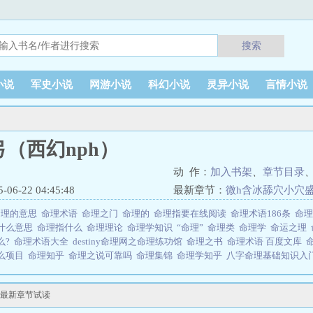
搜索
小说
军史小说
网游小说
科幻小说
灵异小说
言情小说
（西幻nph）
动 作：
加入书架
、
章节目录
6-22 04:45:48
最新章节：
微h含冰舔穴小穴
命理的意思
命理术语
命理之门
命理的
命理指要在线阅读
命理术语186条
命
什么意思
命理指什么
命理理论
命理学知识
“命理”
命理类
命理学
命运之理
么?
命理术语大全
destiny命理网之命理练功馆
命理之书
命理术语 百度文库
么项目
命理知乎
命理之说可靠吗
命理集锦
命理学知乎
八字命理基础知识入
的有用吗
命理之术
命理是指什么
命理学 知乎
命理知识精选
伊芙琳发现自己
皮的孩童，拨弄命运的齿轮，不由分说将她牵扯入一场精心谋划“伪神”的迷局。
交最新章节试读
名叛逃的大魔法..命理之弓（西幻nph）