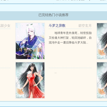
已完结热门小说推荐
吃甜少女
斗罗之异数
碧空玄月
地球青年意外身死，转世投胎
又恰逢大神打架，轮回池破碎，自
混沌中走一遭后降临斗罗大陆...
...