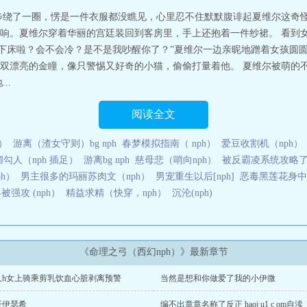
步绕了一圈，愣是一件衣服都没瞧见，心里忍不住默默腹诽起夏维尔这奇怪
响。夏维尔穿着华丽的宫廷装回到客房里，手上还抱着一件纱裙。 看到
么下床啦？会不会冷？是不是我吵醒你了？”夏维尔一边亲昵地蹭着女孩圆
双漂亮的金瞳，像只警惕又好奇的小猫，偷偷打量着他。 夏维尔被萌的
..
阅读全文
）
游离（渣女守则）bg nph
春梦模拟指南（ nph）
爱豆收割机（nph）
勾人（nph 插足）
游离bg nph
慈母悲（哨向nph）
被反霸凌系统攻略了
h）
男主很多的玛丽苏肉文（nph）
男宠重生以后[nph]
恶毒黑莲花身中
强攻 (nph）
精益求精（快穿，nph）
沉沦(nph)
《命理之弓（西幻nph）》最新章节
人h女上骑乘剪乳饮血心脏剥离预警
当然是想和你做爱了我的小伊微
哥伊瑟希
编不出章章名称了反正 haoj u1 c om自渎