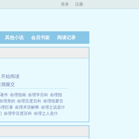
登录
注册
其他小说
会员书架
阅读记录
、
开始阅读
盛酒腿交
理著作
命理指南
命理学百科
命理指
命理类的
命理百度百科
命理指要百
命理巨著
命理术语解释
命理之说是什
门
命理学百度百科
命理之人是什
失忆后，只想安安稳稳过完这一辈子。
残忍杀害自己双胞胎哥哥取而代之的