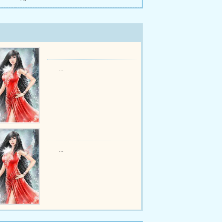
...
...