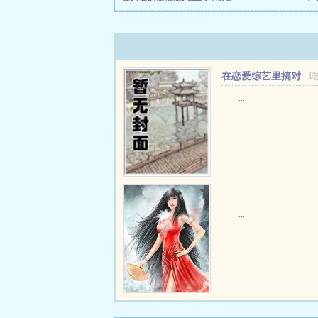
在恋爱综艺里搞对
象【1V1甜H】
...
...