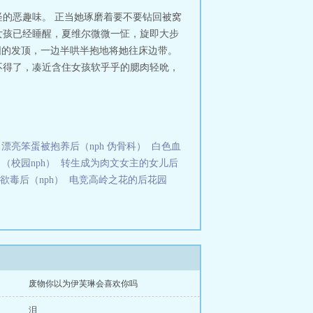
的恶趣味。 正当她琢磨着要不要钻回被窝
女孩已经睡醒，夏维尔微微一怔，旋即大步
圆的发顶，一边半哄半抱地将她往床边带。
不得了，凑近含住女孩软乎乎的腮肉轻吮，
漂亮笨蛋被抱养后（nph 伪骨科）
白色血
（校园nph）
转生成为肉文女主的女儿后
欲毒后（nph）
电竞高岭之花的后花园
废物你以为伊芙琳会喜欢你吗
泪