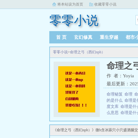
将本站设为首页
收藏零零小说
零零小说
首 页
玄幻修真
重生穿越
都市
零零小说
>
命理之弓（西幻nph）
命理之弓
作 者：Yoyia
最后更新：2025-0
命理秘笈
命理
的是什么
命理是
度文库
命理是什
么意思
命理是什
么?
命理之说真
命运却似一个顽
《命理之弓（西幻nph）》微h含冰舔穴小穴盛酒腿
主教，因“弑神”罪