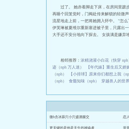
过了。 她赤着脚走下床，在房间里踱
再睡个回笼觉时，门阀处传来解锁的轻微声
流星地走上前，一把将她拥入怀中。 “怎
伊芙琳被夏维尔重新塞进被子里，只露出一
大手还不安分地向下探去。 女孩满是嫌弃地.
相邻推荐：
浓精浇灌小白花（快穿 nph
迹（nph 万人迷）
【年代婊】重生后又娇媚
（nph）
【小排球】原来你们都想上我（np
（nph）
食髓知味（nph）
穿越兽人的世界被
微h含冰舔穴小穴盛酒腿交
恋
更关键的是他是天生的神谕者
哥